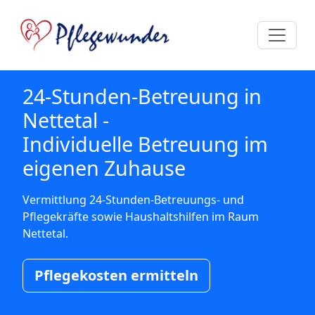
24-Stunden-Betreuung in
Nettetal -
Individuelle Betreuung im
eigenen Zuhause
Vermittlung 24-Stunden-Betreuungs- und
Pflegekräfte sowie Haushaltshilfen im Raum
Nettetal.
Pflegekosten ermitteln