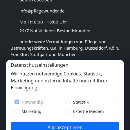
info@pflegewunder.de
Mo-Fr: 8:00 - 18:00 Uhr
24/7 Notfalldienst Bestandskunden
bundesweite Vermittlungen von Pflege-und
Betreuungskräften, u.a. in Hamburg, Düsseldorf, Köln,
Frankfurt Stuttgart und München
Datenschutzeinstellungen
GOOGLE BEWERTUNG
Wir nutzen notwendige Cookies. Statistik,
4,4
★★★★★
Marketing und externe Inhalte nur mit Ihrer
(
14
Rezensionen)
Einwilligung.
Trustpilot
Notwendig
Statistik
6x
★★★★★
(6 Bewertungen)
Marketing
Externe Medien
Alle akzeptieren