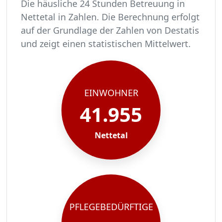
Die häusliche 24 Stunden Betreuung in
Nettetal in Zahlen. Die Berechnung erfolgt
auf der Grundlage der Zahlen von Destatis
und zeigt einen statistischen Mittelwert.
In Nettetal leben rund 41955 Menschen.
Von diesen 41955 Einwohnern sind rund 2559 pf
Ca. 409 dieser pflegebedürftigen Menschen werd
Der Großteil der Pflegebedürftigen in Nettetal,
EINWOHNER
41.955
Nettetal
PFLEGEBEDÜRFTIGE