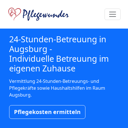
24-Stunden-Betreuung in
Augsburg -
Individuelle Betreuung im
eigenen Zuhause
Vermittlung 24-Stunden-Betreuungs- und
Pflegekräfte sowie Haushaltshilfen im Raum
Augsburg.
Pflegekosten ermitteln