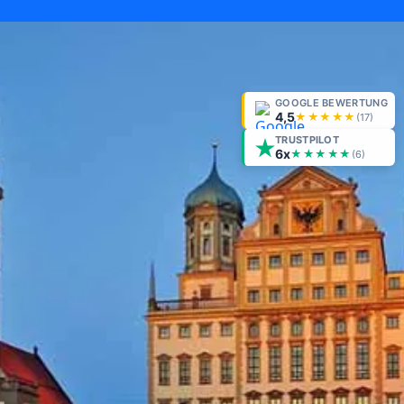
GOOGLE BEWERTUNG
4,5
★★★★★
(
17
)
TRUSTPILOT
6x
★★★★★
(6)