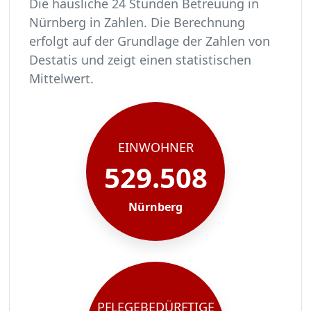
Die häusliche 24 Stunden Betreuung in
Nürnberg in Zahlen. Die Berechnung
erfolgt auf der Grundlage der Zahlen von
Destatis und zeigt einen statistischen
Mittelwert.
In Nürnberg leben rund 529508 Menschen.
Von diesen 529508 Einwohnern sind rund 32300 
Ca. 5168 dieser pflegebedürftigen Menschen wer
Der Großteil der Pflegebedürftigen in Nürnberg
EINWOHNER
529.508
Nürnberg
PFLEGEBEDÜRFTIGE