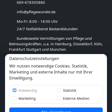
069-678305880
info@pflegewunder.de
Mo-Fr: 8:00 - 18:00 Uhr
24/7 Notfalldienst Bestandskunden
bundesweite Vermittlungen von Pflege-und
Betreuungskräften, u.a. in Hamburg, Düsseldorf, Köln,
Frankfurt Stuttgart und München
Datenschutzeinstellungen
GOOGLE BEWERTUNG
Wir nutzen notwendige Cookies. Statistik,
4,6
★★★★★
Marketing und externe Inhalte nur mit Ihrer
(
9
Rezensionen)
Einwilligung.
Trustpilot
Notwendig
Statistik
6x
★★★★★
(6 Bewertungen)
Marketing
Externe Medien