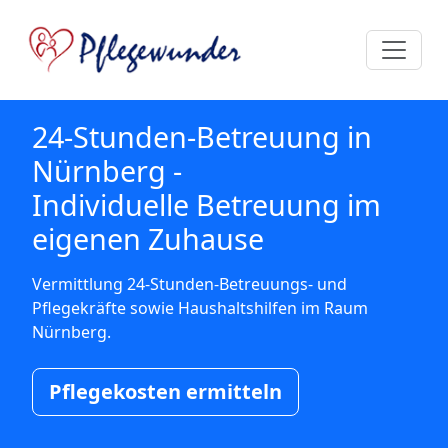
24-Stunden-Betreuung in
Nürnberg -
Individuelle Betreuung im
eigenen Zuhause
Vermittlung 24-Stunden-Betreuungs- und
Pflegekräfte sowie Haushaltshilfen im Raum
Nürnberg.
Pflegekosten ermitteln