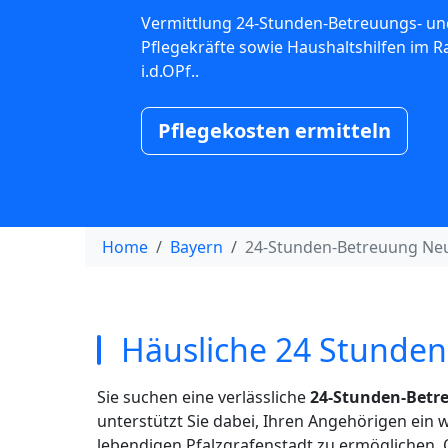
Vermittlung 24-Stunden-Betreuungs- un
Pflegekräfte sowie Haushaltshilfen im
i.d.OPf..
Pflegekosten ermitteln
Home
Bayern
24-Stunden-Betreuung Ne
Häusliche 24 Stunden
Sie suchen eine verlässliche
24-Stunden-Betre
unterstützt Sie dabei, Ihren Angehörigen ein
lebendigen Pfalzgrafenstadt zu ermöglichen. 