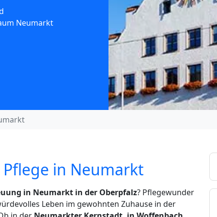
d
 Raum Neumarkt
umarkt
 Pflege in Neumarkt
uung in Neumarkt in der Oberpfalz
? Pflegewunder
 würdevolles Leben im gewohnten Zuhause in der
Ob in der
Neumarkter Kernstadt, in Woffenbach,