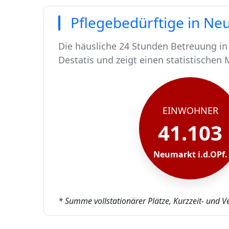
Pflegebedürftige in Neu
Die häusliche 24 Stunden Betreuung in 
Destatis und zeigt einen statistischen 
In Neumarkt i.d.OPf. leben rund 41103
Von diesen 41103 Einwohnern sind rund
Ca. 401 dieser pflegebedürftigen Mens
Der Großteil der Pflegebedürftigen in 
EINWOHNER
41.103
Neumarkt i.d.OPf.
* Summe vollstationärer Plätze, Kurzzeit- und V