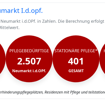
markt I.d.opf.
Neumarkt i.d.OPf. in Zahlen. Die Berechnung erfolgt
Mittelwert.
 Menschen.
 2507 pflegebedürftig.
chen werden stationär gepflegt*.
Neumarkt i.d.OPf., rund 2106 werden häuslich gepfleg
PFLEGEBEDÜRFTIGE
STATIONÄRE PFLEGE*
2.507
401
Neumarkt i.d.OPf.
GESAMT
erhinderungspflegeplätzen, Residenzen mit Pflege und teilstation