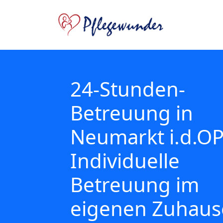
24-Stunden-
Betreuung in
Neumarkt i.d.OPf
Individuelle
Betreuung im
eigenen Zuhaus