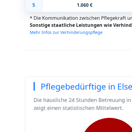
5
1.060 €
* Die Kommunikation zwischen Pflegekraft und
Sonstige staatliche Leistungen wie Verhind
Mehr Infos zur Verhinderungspflege
Pflegebedürftige in Els
Die häusliche 24 Stunden Betreuung in 
zeigt einen statistischen Mittelwert.
In Elsenfeld leben rund 9225 Menschen
Von diesen 9225 Einwohnern sind rund 
Ca. 90 dieser pflegebedürftigen Mensch
Der Großteil der Pflegebedürftigen in E