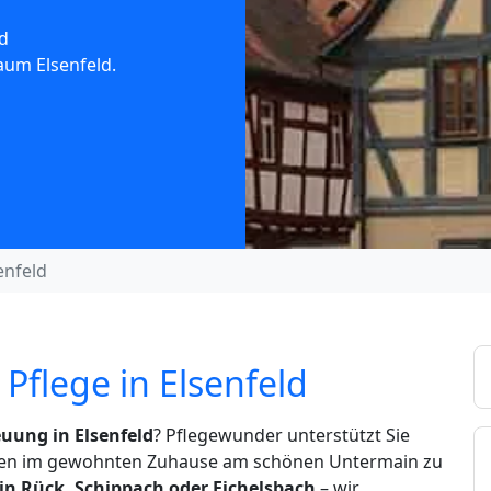
d
aum Elsenfeld.
enfeld
Pflege in Elsenfeld
uung in Elsenfeld
? Pflegewunder unterstützt Sie
eben im gewohnten Zuhause am schönen Untermain zu
 in Rück, Schippach oder Eichelsbach
– wir