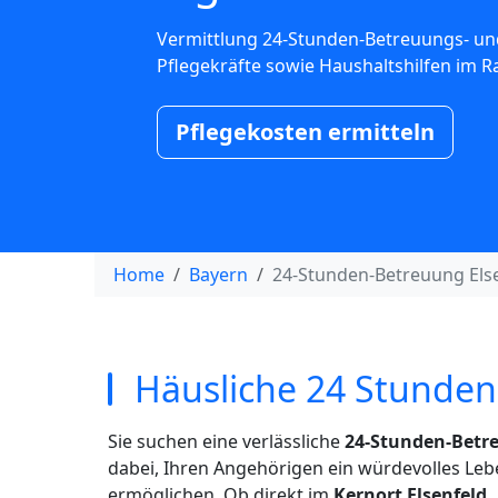
Vermittlung 24-Stunden-Betreuungs- un
Pflegekräfte sowie Haushaltshilfen im R
Pflegekosten ermitteln
Home
Bayern
24-Stunden-Betreuung Els
Häusliche 24 Stunden 
Sie suchen eine verlässliche
24-Stunden-Betre
dabei, Ihren Angehörigen ein würdevolles L
ermöglichen. Ob direkt im
Kernort Elsenfeld,