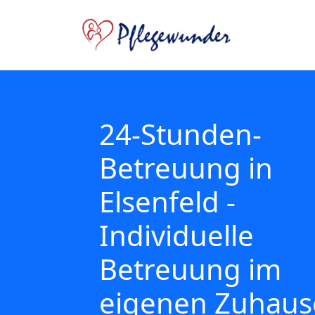
24-Stunden-
Betreuung in
Elsenfeld -
Individuelle
Betreuung im
eigenen Zuhaus