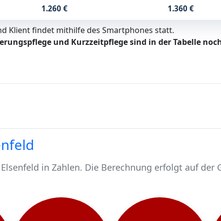
1.260 €
1.360 €
 Klient findet mithilfe des Smartphones statt.
erungspflege und Kurzzeitpflege sind in der Tabelle noch
enfeld
Elsenfeld in Zahlen. Die Berechnung erfolgt auf der
.
563 pflegebedürftig.
en werden stationär gepflegt*.
lsenfeld, rund 473 werden häuslich gepflegt.