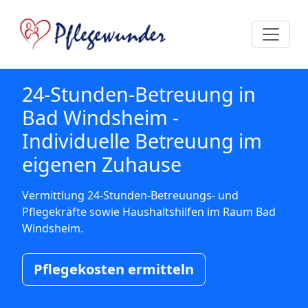
24-Stunden-Betreuung in
Bad Windsheim -
Individuelle Betreuung im
eigenen Zuhause
Vermittlung 24-Stunden-Betreuungs- und
Pflegekräfte sowie Haushaltshilfen im Raum Bad
Windsheim.
Pflegekosten ermitteln