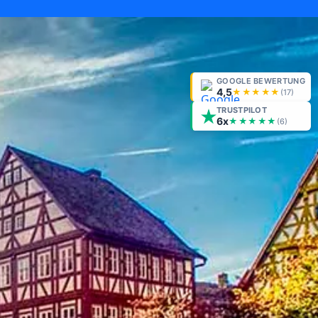
GOOGLE BEWERTUNG
4,5
★★★★★
(
17
)
TRUSTPILOT
6x
★★★★★
(6)