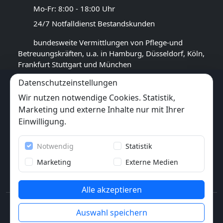
Mo-Fr: 8:00 - 18:00 Uhr
24/7 Notfalldienst Bestandskunden
bundesweite Vermittlungen von Pflege-und
Betreuungskräften, u.a. in Hamburg, Düsseldorf, Köln,
Frankfurt Stuttgart und München
Datenschutzeinstellungen
GOOGLE BEWERTUNG
Wir nutzen notwendige Cookies. Statistik,
4,5
★★★★★
Marketing und externe Inhalte nur mit Ihrer
(
17
Rezensionen)
Einwilligung.
Trustpilot
Notwendig
Statistik
6x
★★★★★
(6 Bewertungen)
Marketing
Externe Medien
Alle akzeptieren
© 2013-2026 Pflegewunder.de - Alle Rechte
Auswahl speichern
vorbehalten.