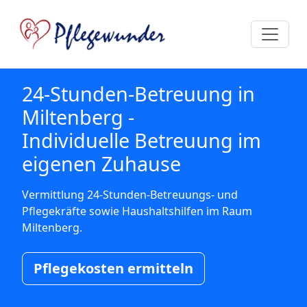
24-Stunden-Betreuung in
Miltenberg -
Individuelle Betreuung im
eigenen Zuhause
Vermittlung 24-Stunden-Betreuungs- und
Pflegekräfte sowie Haushaltshilfen im Raum
Miltenberg.
Pflegekosten ermitteln