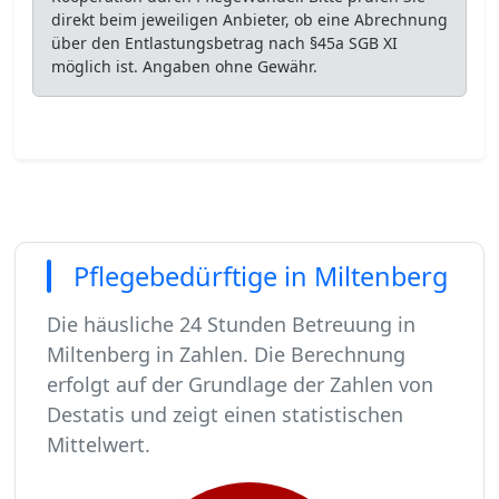
direkt beim jeweiligen Anbieter, ob eine Abrechnung
über den Entlastungsbetrag nach §45a SGB XI
möglich ist. Angaben ohne Gewähr.
Pflegebedürftige in Miltenberg
Die häusliche 24 Stunden Betreuung in
Miltenberg in Zahlen. Die Berechnung
erfolgt auf der Grundlage der Zahlen von
Destatis und zeigt einen statistischen
Mittelwert.
In Miltenberg leben rund 11402 Menschen.
Von diesen 11402 Einwohnern sind rund 696 pfl
Ca. 111 dieser pflegebedürftigen Menschen werd
Der Großteil der Pflegebedürftigen in Miltenber