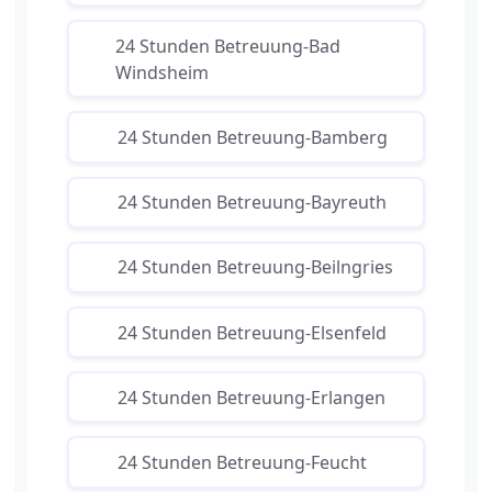
24 Stunden Betreuung-Bad
Windsheim
24 Stunden Betreuung-Bamberg
24 Stunden Betreuung-Bayreuth
24 Stunden Betreuung-Beilngries
24 Stunden Betreuung-Elsenfeld
24 Stunden Betreuung-Erlangen
24 Stunden Betreuung-Feucht