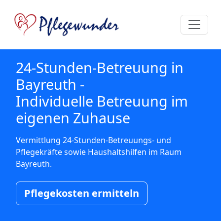
24-Stunden-Betreuung in
Bayreuth -
Individuelle Betreuung im
eigenen Zuhause
Vermittlung 24-Stunden-Betreuungs- und
Pflegekräfte sowie Haushaltshilfen im Raum
Bayreuth.
Pflegekosten ermitteln