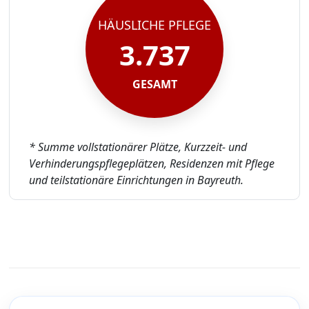
HÄUSLICHE PFLEGE
3.737
GESAMT
* Summe vollstationärer Plätze, Kurzzeit- und
Verhinderungspflegeplätzen, Residenzen mit Pflege
und teilstationäre Einrichtungen in Bayreuth.