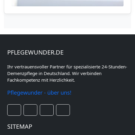
PFLEGEWUNDER.DE
Ihr vertrauensvoller Partner für spezialisierte 24-Stunden-
Demenzpflege in Deutschland. Wir verbinden
Fachkompetenz mit Herzlichkeit.
Pflegewunder - über uns!
SITEMAP