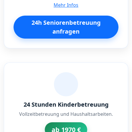
Mehr Infos
24h Seniorenbetreuung
anfragen
24 Stunden Kinderbetreuung
Vollzeitbetreuung und Haushaltsarbeiten.
ab 1970 €