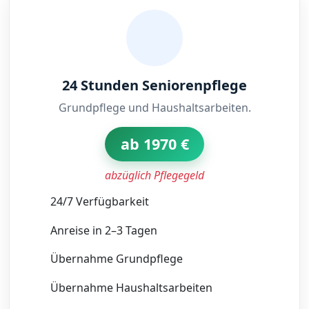
24 Stunden Seniorenpflege
Grundpflege und Haushaltsarbeiten.
ab 1970 €
abzüglich Pflegegeld
24/7 Verfügbarkeit
Anreise in 2–3 Tagen
Übernahme Grundpflege
Übernahme Haushaltsarbeiten