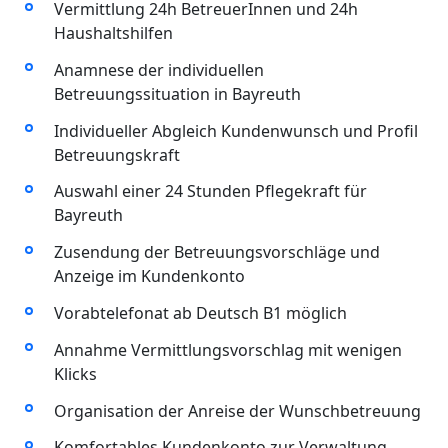
Vermittlung 24h BetreuerInnen und 24h
Haushaltshilfen
Anamnese der individuellen
Betreuungssituation in Bayreuth
Individueller Abgleich Kundenwunsch und Profil
Betreuungskraft
Auswahl einer 24 Stunden Pflegekraft für
Bayreuth
Zusendung der Betreuungsvorschläge und
Anzeige im Kundenkonto
Vorabtelefonat ab Deutsch B1 möglich
Annahme Vermittlungsvorschlag mit wenigen
Klicks
Organisation der Anreise der Wunschbetreuung
Komfortables Kundenkonto zur Verwaltung