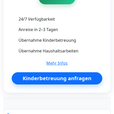
24/7 Verfügbarkeit
Anreise in 2–3 Tagen
Übernahme Kinderbetreuung
Übernahme Haushaltsarbeiten
Mehr Infos
Kinderbetreuung anfragen