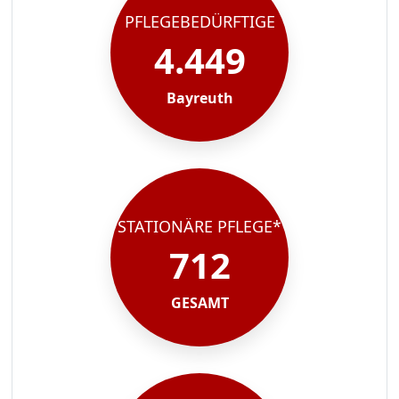
PFLEGEBEDÜRFTIGE
4.449
Bayreuth
STATIONÄRE PFLEGE*
712
GESAMT