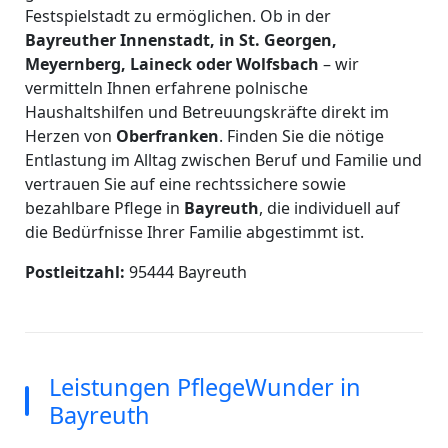
Festspielstadt zu ermöglichen. Ob in der
Bayreuther Innenstadt, in St. Georgen,
Meyernberg, Laineck oder Wolfsbach
– wir
vermitteln Ihnen erfahrene polnische
Haushaltshilfen und Betreuungskräfte direkt im
Herzen von
Oberfranken
. Finden Sie die nötige
Entlastung im Alltag zwischen Beruf und Familie und
vertrauen Sie auf eine rechtssichere sowie
bezahlbare Pflege in
Bayreuth
, die individuell auf
die Bedürfnisse Ihrer Familie abgestimmt ist.
Postleitzahl:
95444 Bayreuth
Leistungen PflegeWunder in
Bayreuth