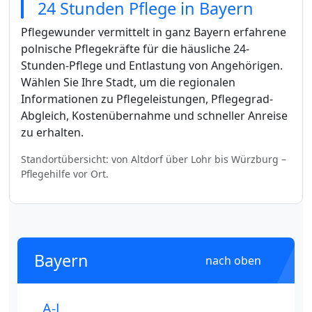
24 Stunden Pflege in Bayern
Pflegewunder vermittelt in ganz Bayern erfahrene
polnische Pflegekräfte für die häusliche 24-
Stunden-Pflege und Entlastung von Angehörigen.
Wählen Sie Ihre Stadt, um die regionalen
Informationen zu Pflegeleistungen, Pflegegrad-
Abgleich, Kostenübernahme und schneller Anreise
zu erhalten.
Standortübersicht: von Altdorf über Lohr bis Würzburg –
Pflegehilfe vor Ort.
Bayern
nach oben
A-J