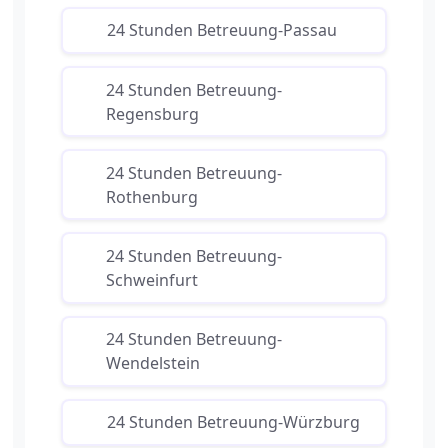
24 Stunden Betreuung-Passau
24 Stunden Betreuung-
Regensburg
24 Stunden Betreuung-
Rothenburg
24 Stunden Betreuung-
Schweinfurt
24 Stunden Betreuung-
Wendelstein
24 Stunden Betreuung-Würzburg