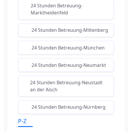
24 Stunden Betreuung-
Marktheidenfeld
24 Stunden Betreuung-Miltenberg
24 Stunden Betreuung-München
24 Stunden Betreuung-Neumarkt
24 Stunden Betreuung-Neustadt
an der Aisch
24 Stunden Betreuung-Nürnberg
P-Z