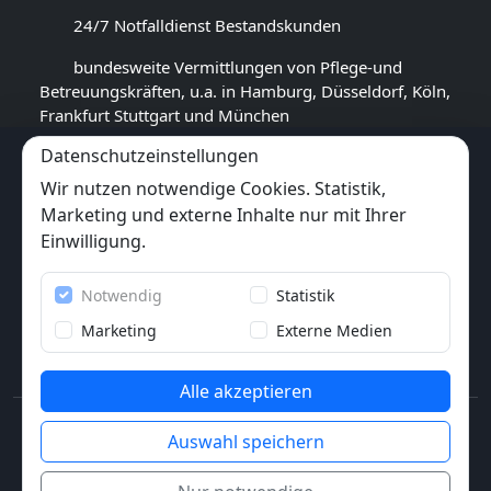
24/7 Notfalldienst Bestandskunden
bundesweite Vermittlungen von Pflege-und
Betreuungskräften, u.a. in Hamburg, Düsseldorf, Köln,
Frankfurt Stuttgart und München
Datenschutzeinstellungen
GOOGLE BEWERTUNG
Wir nutzen notwendige Cookies. Statistik,
4,5
★★★★★
Marketing und externe Inhalte nur mit Ihrer
(
16
Rezensionen)
Einwilligung.
Trustpilot
Notwendig
Statistik
6x
★★★★★
(6 Bewertungen)
Marketing
Externe Medien
Alle akzeptieren
© 2013-2026 Pflegewunder.de - Alle Rechte
Auswahl speichern
vorbehalten.