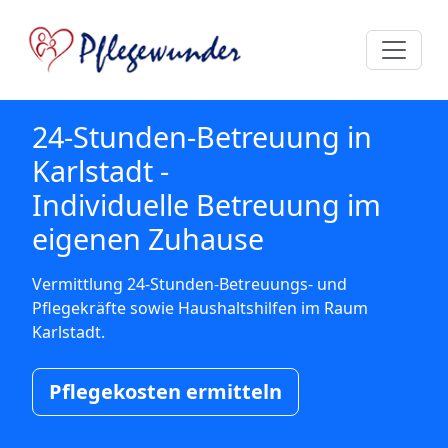
24-Stunden-Betreuung in
Karlstadt -
Individuelle Betreuung im
eigenen Zuhause
Vermittlung 24-Stunden-Betreuungs- und
Pflegekräfte sowie Haushaltshilfen im Raum
Karlstadt.
Pflegekosten ermitteln