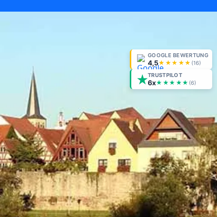
GOOGLE BEWERTUNG
4,5
★★★★★
(
16
)
TRUSTPILOT
6x
★★★★★
(6)