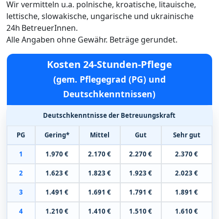
Wir vermitteln u.a. polnische, kroatische, litauische,
lettische, slowakische, ungarische und ukrainische
24h BetreuerInnen.
Alle Angaben ohne Gewähr. Beträge gerundet.
Kosten 24-Stunden-Pflege
(gem. Pflegegrad (PG) und
Deutschkenntnissen)
Deutschkenntnisse der Betreuungskraft
PG
Gering*
Mittel
Gut
Sehr gut
1
1.970 €
2.170 €
2.270 €
2.370 €
2
1.623 €
1.823 €
1.923 €
2.023 €
3
1.491 €
1.691 €
1.791 €
1.891 €
4
1.210 €
1.410 €
1.510 €
1.610 €