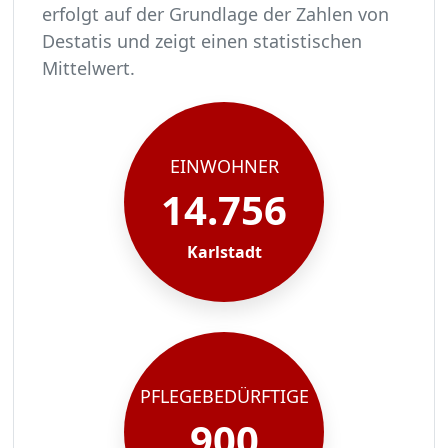
erfolgt auf der Grundlage der Zahlen von
Destatis und zeigt einen statistischen
Mittelwert.
In Karlstadt leben rund 14756 Menschen.
Von diesen 14756 Einwohnern sind rund 900 pfl
Ca. 144 dieser pflegebedürftigen Menschen werd
Der Großteil der Pflegebedürftigen in Karlstadt
EINWOHNER
14.756
Karlstadt
PFLEGEBEDÜRFTIGE
900