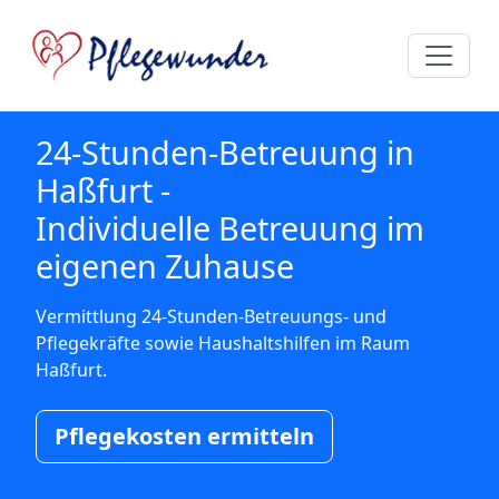
24-Stunden-Betreuung in
Haßfurt -
Individuelle Betreuung im
eigenen Zuhause
Vermittlung 24-Stunden-Betreuungs- und
Pflegekräfte sowie Haushaltshilfen im Raum
Haßfurt.
Pflegekosten ermitteln