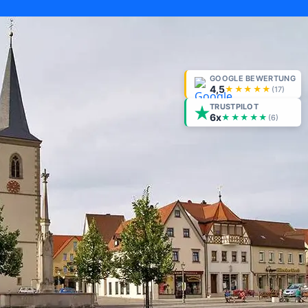
GOOGLE BEWERTUNG
4,5
★★★★★
(
17
)
TRUSTPILOT
6x
★★★★★
(6)