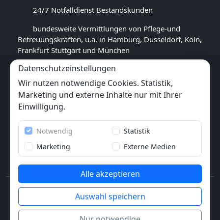
24/7 Notfalldienst Bestandskunden
bundesweite Vermittlungen von Pflege-und
Betreuungskräften, u.a. in Hamburg, Düsseldorf, Köln,
Frankfurt Stuttgart und München
Datenschutzeinstellungen
GOOGLE BEWERTUNG
Wir nutzen notwendige Cookies. Statistik,
4,5
★★★★★
Marketing und externe Inhalte nur mit Ihrer
(
17
Rezensionen)
Einwilligung.
Trustpilot
Notwendig
Statistik
6x
★★★★★
(6 Bewertungen)
Marketing
Externe Medien
Alle akzeptieren
© 2013-2026 Pflegewunder.de - Alle Rechte
Auswahl speichern
vorbehalten.
Nur notwendige