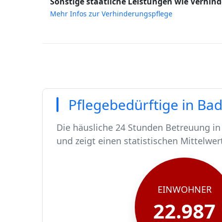
Sonstige staatliche Leistungen wie Verhind
Mehr Infos zur Verhinderungspflege
Pflegebedürftige in Bad
Die häusliche 24 Stunden Betreuung in 
und zeigt einen statistischen Mittelwer
In Bad Kissingen leben rund 22987 Me
Von diesen 22987 Einwohnern sind rund
Ca. 224 dieser pflegebedürftigen Mens
Der Großteil der Pflegebedürftigen in 
EINWOHNER
22.987