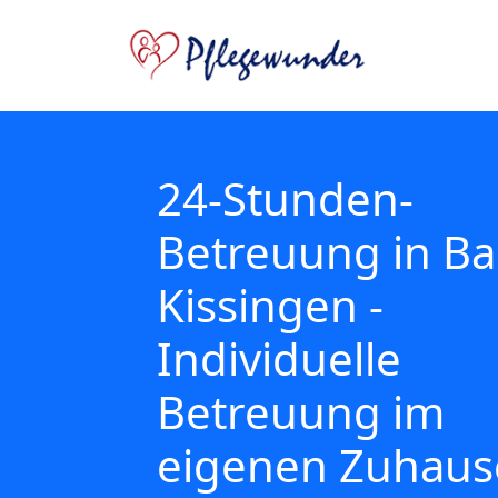
24-Stunden-
Betreuung in B
Kissingen -
Individuelle
Betreuung im
eigenen Zuhaus