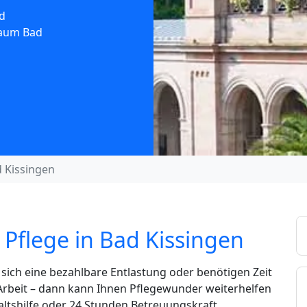
d
Raum Bad
 Kissingen
Pflege in Bad Kissingen
ich eine bezahlbare Entlastung oder benötigen Zeit
 Arbeit – dann kann Ihnen Pflegewunder weiterhelfen
altshilfe oder 24 Stunden Betreuungskraft.