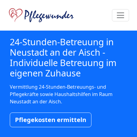
24-Stunden-Betreuung in
Neustadt an der Aisch -
Individuelle Betreuung im
eigenen Zuhause
Vermittlung 24-Stunden-Betreuungs- und
Pflegekräfte sowie Haushaltshilfen im Raum
Neustadt an der Aisch.
Pflegekosten ermitteln