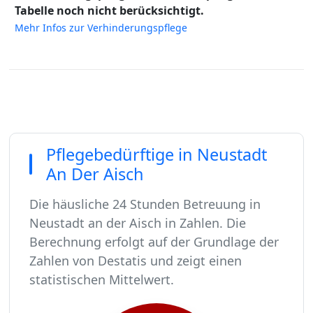
Tabelle noch nicht berücksichtigt.
Mehr Infos zur Verhinderungspflege
Pflegebedürftige in Neustadt
An Der Aisch
Die häusliche 24 Stunden Betreuung in
Neustadt an der Aisch in Zahlen. Die
Berechnung erfolgt auf der Grundlage der
Zahlen von Destatis und zeigt einen
statistischen Mittelwert.
In Neustadt an der Aisch leben rund 13297 Men
Von diesen 13297 Einwohnern sind rund 811 pfl
Ca. 130 dieser pflegebedürftigen Menschen werd
Der Großteil der Pflegebedürftigen in Neustadt 