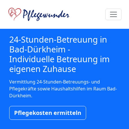
24-Stunden-Betreuung in
Bad-Dürkheim -
Individuelle Betreuung im
eigenen Zuhause
Vermittlung 24-Stunden-Betreuungs- und
Pflegekräfte sowie Haushaltshilfen im Raum Bad-
Dürkheim.
Pflegekosten ermitteln