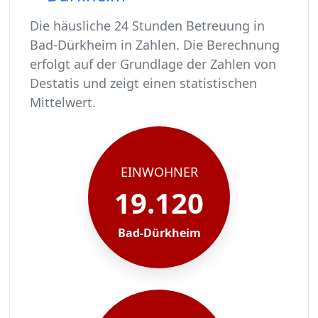
Die häusliche 24 Stunden Betreuung in
Bad-Dürkheim in Zahlen. Die Berechnung
erfolgt auf der Grundlage der Zahlen von
Destatis und zeigt einen statistischen
Mittelwert.
In Bad-Dürkheim leben rund 19120 Menschen.
Von diesen 19120 Einwohnern sind rund 1166 pf
Ca. 187 dieser pflegebedürftigen Menschen werd
Der Großteil der Pflegebedürftigen in Bad-Dürk
EINWOHNER
19.120
Bad-Dürkheim