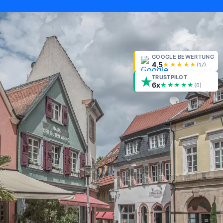
GOOGLE BEWERTUNG
4,5
★★★★★
(
17
)
TRUSTPILOT
6x
★★★★★
(6)