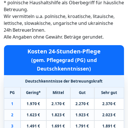
* polnische Haushaltshilfe als Oberbegriff für häusliche
Betreuung.
Wir vermitteln u.a. polnische, kroatische, litauische,
lettische, slowakische, ungarische und ukrainische
24h BetreuerInnen.
Alle Angaben ohne Gewähr. Beträge gerundet.
Kosten 24-Stunden-Pflege
(gem. Pflegegrad (PG) und
Deutschkenntnissen)
Deutschkenntnisse der Betreuungskraft
PG
Gering*
Mittel
Gut
Sehr gut
1
1.970 €
2.170 €
2.270 €
2.370 €
2
1.623 €
1.823 €
1.923 €
2.023 €
3
1.491 €
1.691 €
1.791 €
1.891 €