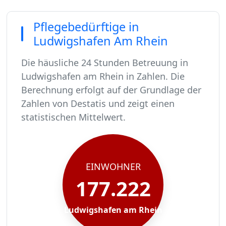
Pflegebedürftige in
Ludwigshafen Am Rhein
Die häusliche 24 Stunden Betreuung in
Ludwigshafen am Rhein in Zahlen. Die
Berechnung erfolgt auf der Grundlage der
Zahlen von Destatis und zeigt einen
statistischen Mittelwert.
In Ludwigshafen am Rhein leben rund 177222 
Von diesen 177222 Einwohnern sind rund 10811 
Ca. 1730 dieser pflegebedürftigen Menschen wer
Der Großteil der Pflegebedürftigen in Ludwigsh
EINWOHNER
177.222
Ludwigshafen am Rhein