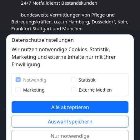
24/7 Notfalldienst Bestandskunden
bundesweite Vermittlungen von Pflege-und
Betreuungskräften, u.a. in Hamburg, Düsseldorf, Köln,
Frankfurt Stuttgart und München
Datenschutzeinstellungen
GOOGLE BEWERTUNG
Wir nutzen notwendige Cookies. Statistik,
4,4
★★★★★
Marketing und externe Inhalte nur mit Ihrer
(
14
Rezensionen)
Einwilligung.
Trustpilot
Notwendig
Statistik
6x
★★★★★
(6 Bewertungen)
Marketing
Externe Medien
Alle akzeptieren
© 2013-2026 Pflegewunder.de - Alle Rechte
Auswahl speichern
vorbehalten.
Nur notwendige
Impressum
AGB