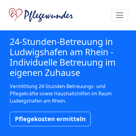
24-Stunden-Betreuung in
Ludwigshafen am Rhein -
Individuelle Betreuung im
eigenen Zuhause
Vermittlung 24-Stunden-Betreuungs- und
Pflegekräfte sowie Haushaltshilfen im Raum
Ludwigshafen am Rhein.
Pflegekosten ermitteln