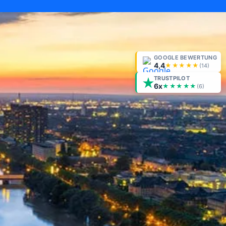
GOOGLE BEWERTUNG
4,4
★★★★★
(
14
)
TRUSTPILOT
6x
★★★★★
(6)