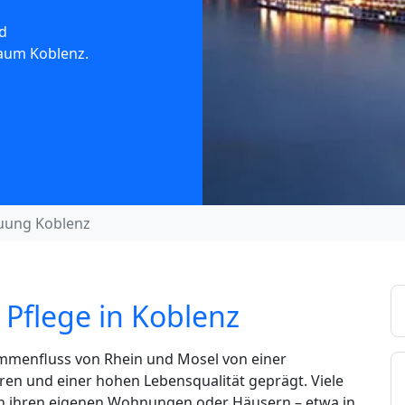
d
Raum Koblenz.
uung Koblenz
Pflege in Koblenz
sammenfluss von Rhein und Mosel von einer
n und einer hohen Lebensqualität geprägt. Viele
n in ihren eigenen Wohnungen oder Häusern – etwa in