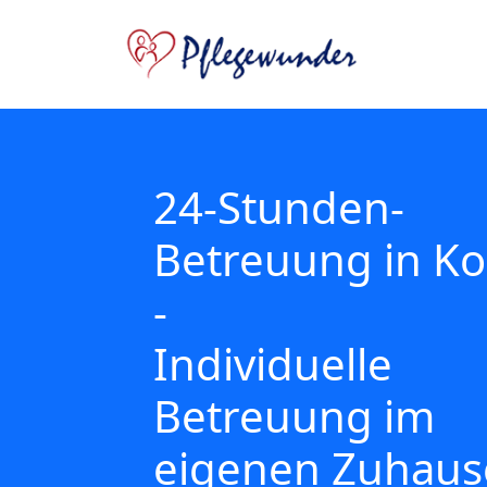
24-Stunden-
Betreuung in Ko
-
Individuelle
Betreuung im
eigenen Zuhaus