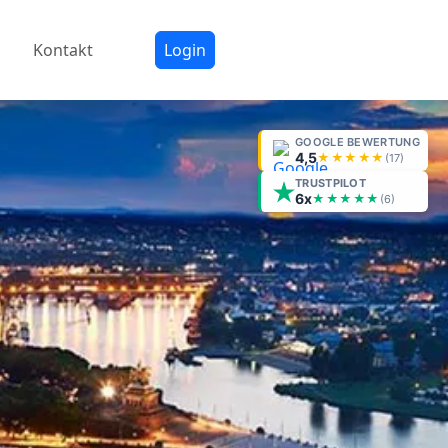
Kontakt
Login
GOOGLE BEWERTUNG
4,5
★★★★★
(
17
)
TRUSTPILOT
6x
★★★★★
(6)