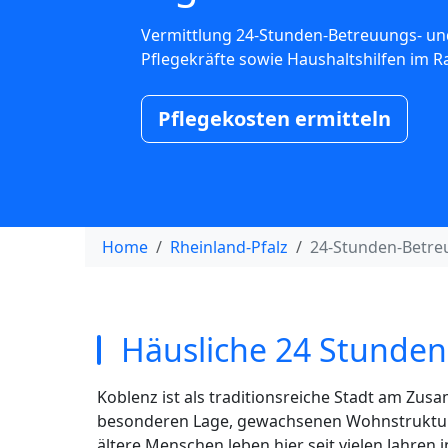
Vermittlung 24-Stunden-Betreuungs- un
Pflegekräfte sowie Haushaltshilfen im 
Pflegekosten ermitteln
Home
Rheinland-Pfalz
24-Stunden-Betre
Häusliche 24 Stunden 
Koblenz ist als traditionsreiche Stadt am Zu
besonderen Lage, gewachsenen Wohnstrukture
ältere Menschen leben hier seit vielen Jahre