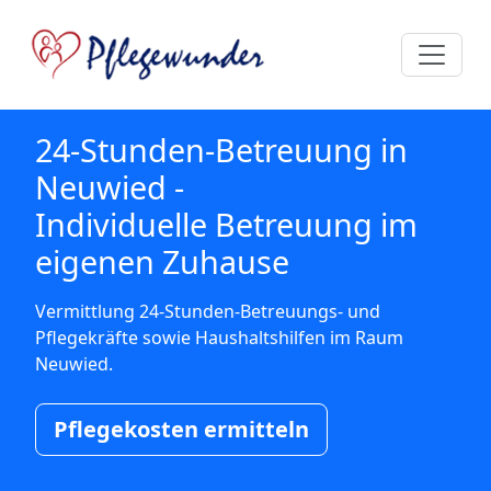
24-Stunden-Betreuung in
Neuwied -
Individuelle Betreuung im
eigenen Zuhause
Vermittlung 24-Stunden-Betreuungs- und
Pflegekräfte sowie Haushaltshilfen im Raum
Neuwied.
Pflegekosten ermitteln