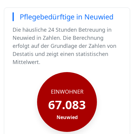
Pflegebedürftige in Neuwied
Die häusliche 24 Stunden Betreuung in
Neuwied in Zahlen. Die Berechnung
erfolgt auf der Grundlage der Zahlen von
Destatis und zeigt einen statistischen
Mittelwert.
In Neuwied leben rund 67083 Menschen.
Von diesen 67083 Einwohnern sind rund 4092 pf
Ca. 655 dieser pflegebedürftigen Menschen werd
Der Großteil der Pflegebedürftigen in Neuwied,
EINWOHNER
67.083
Neuwied