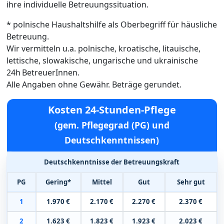
ihre individuelle Betreuungssituation.
* polnische Haushaltshilfe als Oberbegriff für häusliche
Betreuung.
Wir vermitteln u.a. polnische, kroatische, litauische,
lettische, slowakische, ungarische und ukrainische
24h BetreuerInnen.
Alle Angaben ohne Gewähr. Beträge gerundet.
Kosten 24-Stunden-Pflege
(gem. Pflegegrad (PG) und
Deutschkenntnissen)
Deutschkenntnisse der Betreuungskraft
PG
Gering*
Mittel
Gut
Sehr gut
1
1.970 €
2.170 €
2.270 €
2.370 €
2
1.623 €
1.823 €
1.923 €
2.023 €