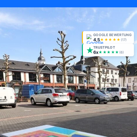
GOOGLE BEWERTUNG
4,5
★★★★★
(
17
)
TRUSTPILOT
6x
★★★★★
(6)