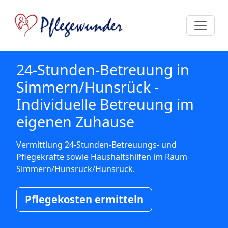
24-Stunden-Betreuung in
Simmern/Hunsrück -
Individuelle Betreuung im
eigenen Zuhause
Vermittlung 24-Stunden-Betreuungs- und
Pflegekräfte sowie Haushaltshilfen im Raum
Simmern/Hunsrück/Hunsrück.
Pflegekosten ermitteln