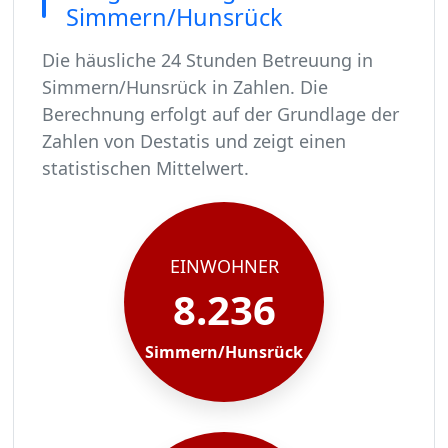
Simmern/Hunsrück
Die häusliche 24 Stunden Betreuung in
Simmern/Hunsrück in Zahlen. Die
Berechnung erfolgt auf der Grundlage der
Zahlen von Destatis und zeigt einen
statistischen Mittelwert.
In Simmern/Hunsrück leben rund 8236 Mensche
Von diesen 8236 Einwohnern sind rund 502 pfle
Ca. 80 dieser pflegebedürftigen Menschen werde
Der Großteil der Pflegebedürftigen in Simmern/
EINWOHNER
8.236
Simmern/Hunsrück