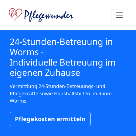
24-Stunden-Betreuung in
Worms -
Individuelle Betreuung im
eigenen Zuhause
Vermittlung 24-Stunden-Betreuungs- und
Pflegekräfte sowie Haushaltshilfen im Raum
Worms.
Pflegekosten ermitteln