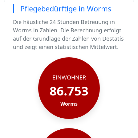
Pflegebedürftige in Worms
Die häusliche 24 Stunden Betreuung in
Worms in Zahlen. Die Berechnung erfolgt
auf der Grundlage der Zahlen von Destatis
und zeigt einen statistischen Mittelwert.
In Worms leben rund 86753 Menschen.
Von diesen 86753 Einwohnern sind rund 5292 pf
Ca. 847 dieser pflegebedürftigen Menschen werd
Der Großteil der Pflegebedürftigen in Worms, r
EINWOHNER
86.753
Worms