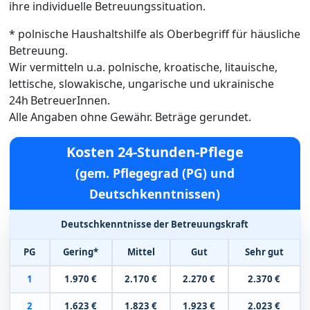
ihre individuelle Betreuungssituation.
* polnische Haushaltshilfe als Oberbegriff für häusliche
Betreuung.
Wir vermitteln u.a. polnische, kroatische, litauische,
lettische, slowakische, ungarische und ukrainische
24h BetreuerInnen.
Alle Angaben ohne Gewähr. Beträge gerundet.
Kosten 24-Stunden-Pflege
(gem. Pflegegrad (PG) und
Deutschkenntnissen)
Deutschkenntnisse der Betreuungskraft
PG
Gering*
Mittel
Gut
Sehr gut
1
1.970 €
2.170 €
2.270 €
2.370 €
2
1.623 €
1.823 €
1.923 €
2.023 €