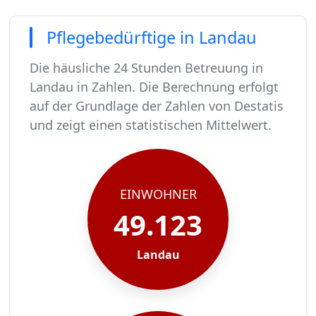
Pflegebedürftige in Landau
Die häusliche 24 Stunden Betreuung in
Landau in Zahlen. Die Berechnung erfolgt
auf der Grundlage der Zahlen von Destatis
und zeigt einen statistischen Mittelwert.
In Landau leben rund 49123 Menschen.
Von diesen 49123 Einwohnern sind rund 2997 pf
Ca. 479 dieser pflegebedürftigen Menschen werd
Der Großteil der Pflegebedürftigen in Landau, 
EINWOHNER
49.123
Landau