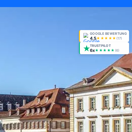
GOOGLE BEWERTUNG
4,5
★★★★★
(
17
)
TRUSTPILOT
6x
★★★★★
(6)