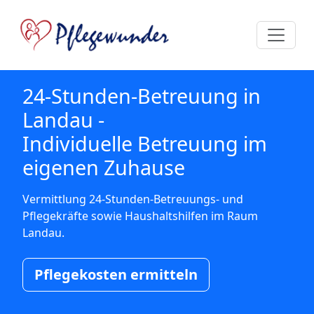
24-Stunden-Betreuung in
Landau -
Individuelle Betreuung im
eigenen Zuhause
Vermittlung 24-Stunden-Betreuungs- und
Pflegekräfte sowie Haushaltshilfen im Raum
Landau.
Pflegekosten ermitteln