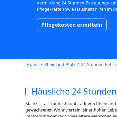
Vermittlung 24-Stunden-Betreuungs- un
Pflegekräfte sowie Haushaltshilfen im 
Pflegekosten ermitteln
Home
Rheinland-Pfalz
24-Stunden-Betre
Häusliche 24 Stunden
Mainz ist als Landeshauptstadt von Rheinland-
gewachsenen Wohnvierteln, einer hohen Leben
Versorgung geprägt. Viele ältere Menschen lebe