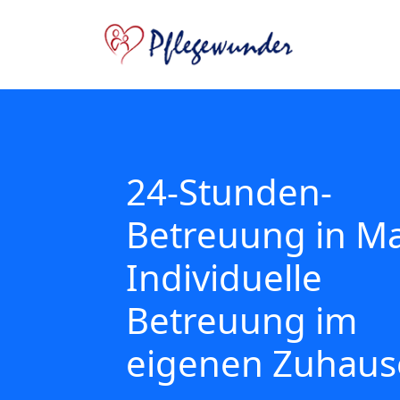
24-Stunden-
Betreuung in Ma
Individuelle
Betreuung im
eigenen Zuhaus