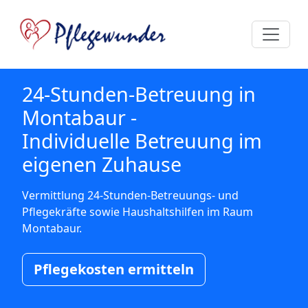
24-Stunden-Betreuung in
Montabaur -
Individuelle Betreuung im
eigenen Zuhause
Vermittlung 24-Stunden-Betreuungs- und
Pflegekräfte sowie Haushaltshilfen im Raum
Montabaur.
Pflegekosten ermitteln