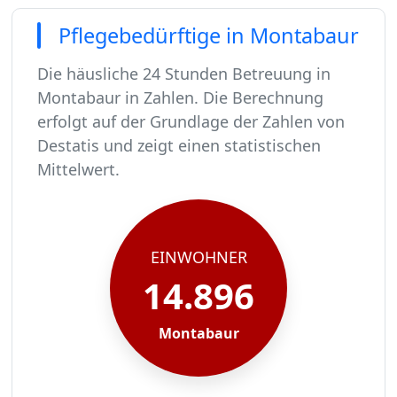
Pflegebedürftige in Montabaur
Die häusliche 24 Stunden Betreuung in
Montabaur in Zahlen. Die Berechnung
erfolgt auf der Grundlage der Zahlen von
Destatis und zeigt einen statistischen
Mittelwert.
In Montabaur leben rund 14896 Menschen.
Von diesen 14896 Einwohnern sind rund 909 pfl
Ca. 145 dieser pflegebedürftigen Menschen werd
Der Großteil der Pflegebedürftigen in Montabau
EINWOHNER
14.896
Montabaur