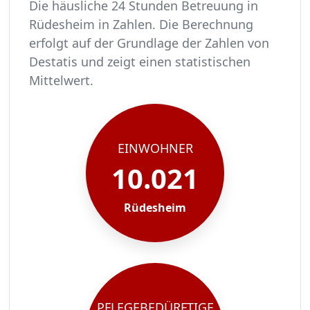
Die häusliche 24 Stunden Betreuung in
Rüdesheim in Zahlen. Die Berechnung
erfolgt auf der Grundlage der Zahlen von
Destatis und zeigt einen statistischen
Mittelwert.
In Rüdesheim leben rund 10021 Menschen.
Von diesen 10021 Einwohnern sind rund 611 pfl
Ca. 98 dieser pflegebedürftigen Menschen werde
Der Großteil der Pflegebedürftigen in Rüdeshei
EINWOHNER
10.021
Rüdesheim
PFLEGEBEDÜRFTIGE