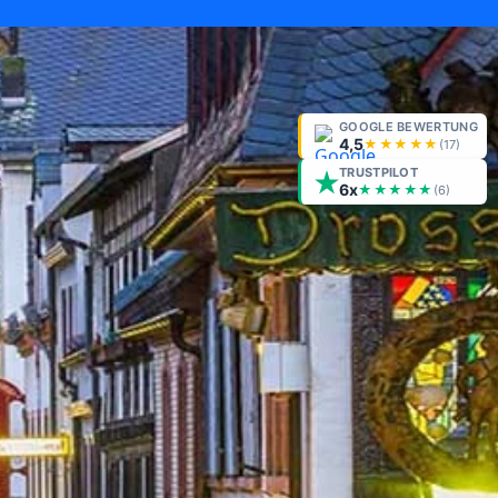
GOOGLE BEWERTUNG
4,5
★★★★★
(
17
)
TRUSTPILOT
6x
★★★★★
(6)