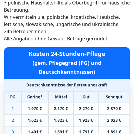
* polnische Haushaltshilfe als Oberbegriff für häusliche
Betreuung.
Wir vermitteln u.a. polnische, kroatische, litauische,
lettische, slowakische, ungarische und ukrainische
24h BetreuerInnen.
Alle Angaben ohne Gewähr. Beträge gerundet.
Kosten 24-Stunden-Pflege
(gem. Pflegegrad (PG) und
Deutschkenntnissen)
Deutschkenntnisse der Betreuungskraft
PG
Gering*
Mittel
Gut
Sehr gut
1
1.970 €
2.170 €
2.270 €
2.370 €
2
1.623 €
1.823 €
1.923 €
2.023 €
3
1.491 €
1.691 €
1.791 €
1.891 €