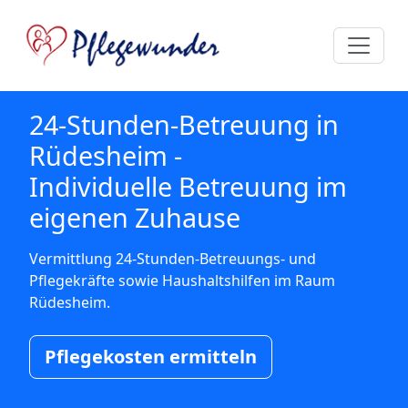
24-Stunden-Betreuung in
Rüdesheim -
Individuelle Betreuung im
eigenen Zuhause
Vermittlung 24-Stunden-Betreuungs- und
Pflegekräfte sowie Haushaltshilfen im Raum
Rüdesheim.
Pflegekosten ermitteln